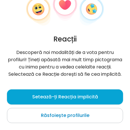
Reacții
Descoperă noi modalități de a vota pentru
profiluri! Țineți apăsată mai mult timp pictograma
cu inima pentru a vedea celelalte reacții.
Selectează ce Reacție dorești să fie cea implicită.
AbdoGoad
, 37
Setează-ți Reacția implicită
Yeonil
Răsfoiește profilurile
Despre mine