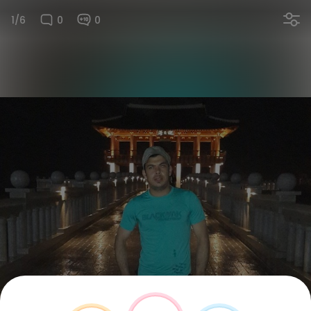
1/6
0
0