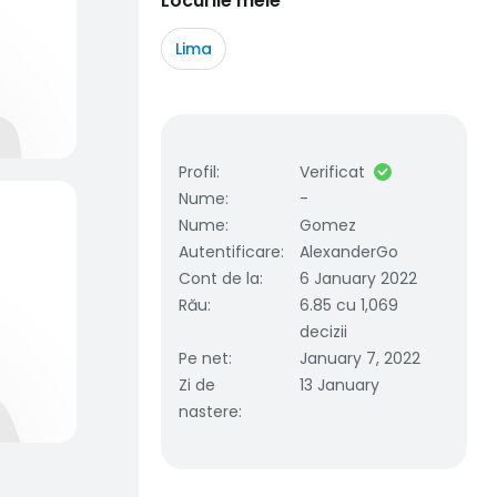
Locurile mele
Lima
Profil
:
Verificat
Nume
:
-
Nume
:
Gomez
Autentificare
:
AlexanderGo
Cont de la
:
6 January 2022
Rău
:
6.85 cu 1,069
decizii
Pe net
:
January 7, 2022
Zi de
13 January
nastere
: