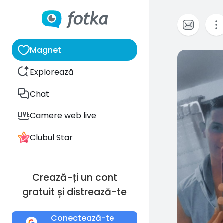
Magnet
0
Explorează
Chat
Camere web live
Clubul Star
Crează-ți un cont
gratuit și distrează-te
Conectează-te