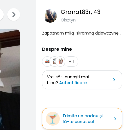
Granat83r
, 43
Olsztyn
Zapoznam miłą-skromną dziewczynę .
Despre mine
+ 1
Vrei să-l cunoști mai
bine?
Autentificare
Trimite un cadou și
fă-te cunoscut