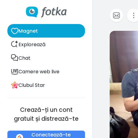
Magnet
0
Explorează
Chat
Camere web live
Clubul Star
Crează-ți un cont
gratuit și distrează-te
Conectează-te