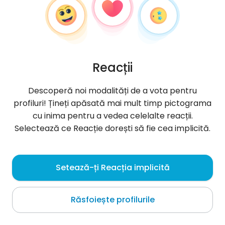
Reacții
Descoperă noi modalități de a vota pentru
profiluri! Țineți apăsată mai mult timp pictograma
cu inima pentru a vedea celelalte reacții.
Selectează ce Reacție dorești să fie cea implicită.
HdiBnHamzaGhs
, 28
Setează-ți Reacția implicită
Tataouine
Răsfoiește profilurile
Despre mine