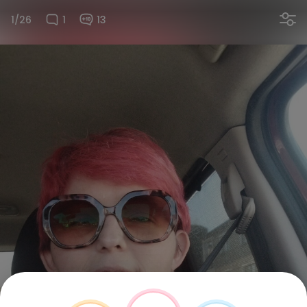
1/26
1
13