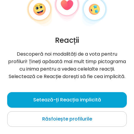
Reacții
Descoperă noi modalități de a vota pentru
profiluri! Țineți apăsată mai mult timp pictograma
cu inima pentru a vedea celelalte reacții.
Selectează ce Reacție dorești să fie cea implicită.
Jacek
, 31
Setează-ți Reacția implicită
Baranów Sandomierski
Răsfoiește profilurile
Despre mine