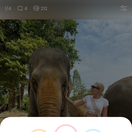
1/4
4
212