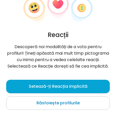
Reacții
Descoperă noi modalități de a vota pentru
profiluri! Țineți apăsată mai mult timp pictograma
cu inima pentru a vedea celelalte reacții.
Selectează ce Reacție dorești să fie cea implicită.
KatyAQWE
, 30
Setează-ți Reacția implicită
Wrocław
Răsfoiește profilurile
Despre mine