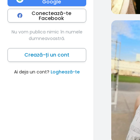
Google
Conectează-te
Facebook
0
Nu vom publica nimic în numele
dumneavoastră.
Crează-ți un cont
Ai deja un cont?
Loghează-te