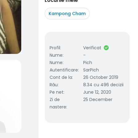
Locurile mele
Kampong Cham
Profil
:
Verificat
Nume
:
-
Nume
:
Pich
Autentificare
:
SarPich
Cont de la
:
26 October 2019
Rău
:
8.34 cu 496 decizii
Pe net
:
June 12, 2020
Zi de
25 December
nastere
: