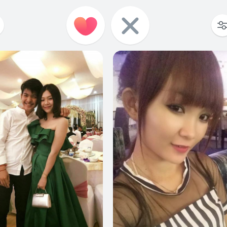
6
0
14