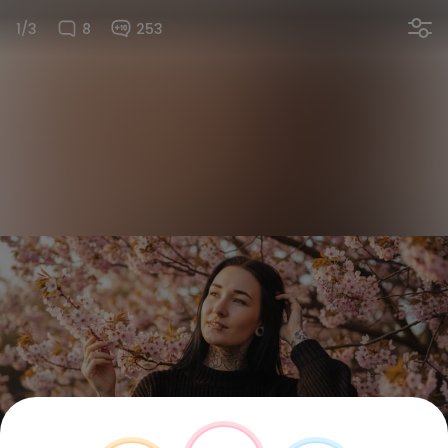
1/3
8
253