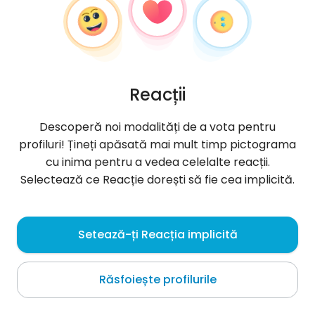
Reacții
Descoperă noi modalități de a vota pentru
profiluri! Țineți apăsată mai mult timp pictograma
cu inima pentru a vedea celelalte reacții.
Selectează ce Reacție dorești să fie cea implicită.
Youngdcarter
, 32
Setează-ți Reacția implicită
Benin City
Răsfoiește profilurile
Despre mine