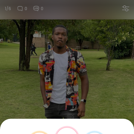
1/6
0
0