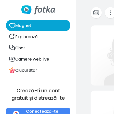
Magnet
Explorează
Chat
Camere web live
Clubul Star
Crează-ți un cont
gratuit și distrează-te
Conectează-te