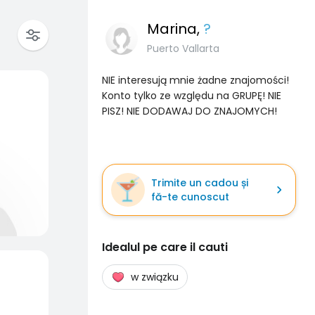
Marina
,
?
Puerto Vallarta
NIE interesują mnie żadne znajomości!
Konto tylko ze względu na GRUPĘ! NIE
PISZ! NIE DODAWAJ DO ZNAJOMYCH!
Trimite un cadou și
fă-te cunoscut
Idealul pe care il cauti
w związku