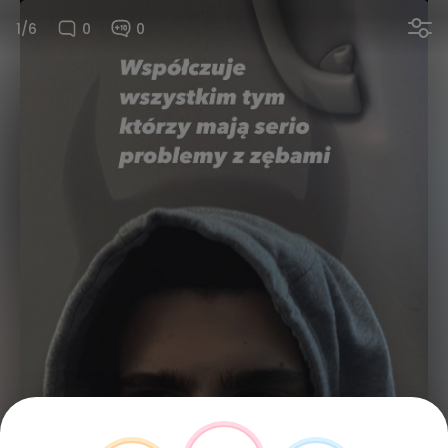
1/6
0
0