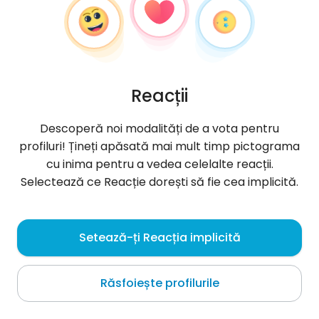
Reacții
Descoperă noi modalități de a vota pentru
profiluri! Țineți apăsată mai mult timp pictograma
cu inima pentru a vedea celelalte reacții.
Selectează ce Reacție dorești să fie cea implicită.
Bruno
, 26
Setează-ți Reacția implicită
Narnia
Răsfoiește profilurile
szukam dziewczyny, która będzie mi towarzyszyła
przy sprawdzaniu kartkówek humanów