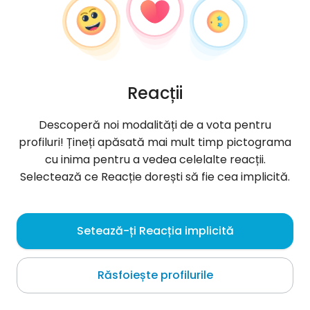
Reacții
Descoperă noi modalități de a vota pentru
profiluri! Țineți apăsată mai mult timp pictograma
cu inima pentru a vedea celelalte reacții.
Selectează ce Reacție dorești să fie cea implicită.
Getsby
, 51
Setează-ți Reacția implicită
Kraków
Răsfoiește profilurile
mily spokojny realny pogada wypije kawe