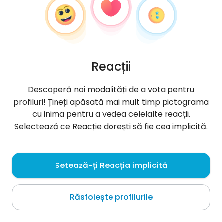
Reacții
Descoperă noi modalități de a vota pentru
profiluri! Țineți apăsată mai mult timp pictograma
cu inima pentru a vedea celelalte reacții.
Selectează ce Reacție dorești să fie cea implicită.
cavani99
, 28
Setează-ți Reacția implicită
Warszawa
Răsfoiește profilurile
Despre mine