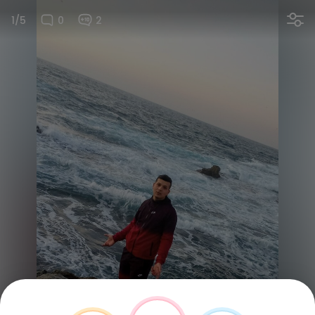
1/5
0
2