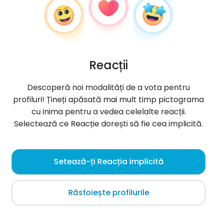
Reacții
Descoperă noi modalități de a vota pentru
profiluri! Țineți apăsată mai mult timp pictograma
cu inima pentru a vedea celelalte reacții.
Selectează ce Reacție dorești să fie cea implicită.
Dawid
, 24
Setează-ți Reacția implicită
Strzelce Opolskie
Răsfoiește profilurile
Despre mine