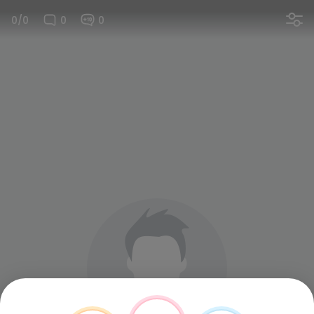
0/0
0
0