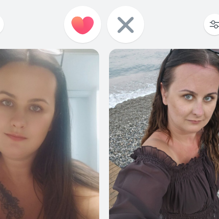
28
0
93