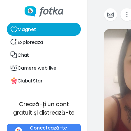
Magnet
0
Explorează
Chat
Camere web live
Clubul Star
Crează-ți un cont
gratuit și distrează-te
Conectează-te