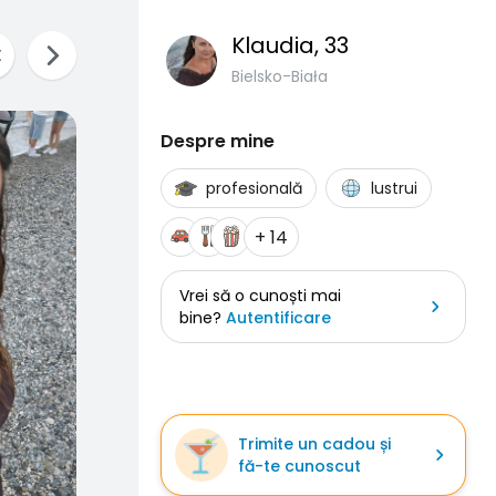
Klaudia
, 33
Bielsko-Biała
Despre mine
profesională
lustrui
+ 14
Vrei să o cunoști mai
bine?
Autentificare
Trimite un cadou și
fă-te cunoscut