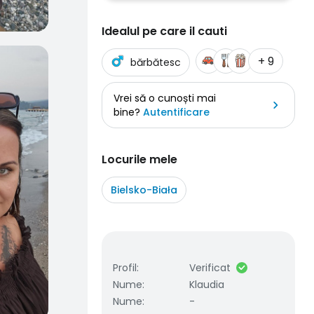
Idealul pe care il cauti
+ 9
bărbătesc
Vrei să o cunoști mai
bine?
Autentificare
Locurile mele
Bielsko-Biała
Profil
:
Verificat
Nume
:
Klaudia
Nume
:
-