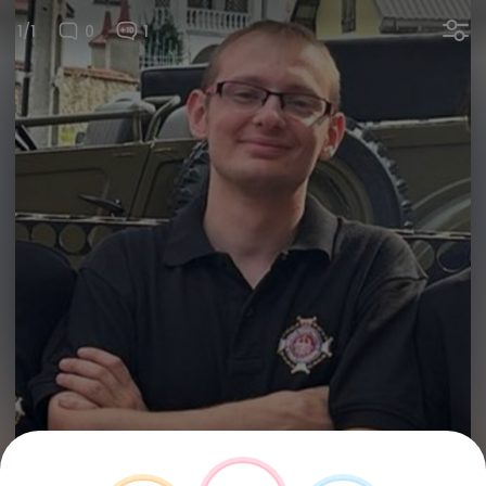
1/1
0
1