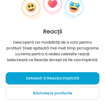
Reacții
Descoperă noi modalități de a vota pentru
profiluri! Țineți apăsată mai mult timp pictograma
cu inima pentru a vedea celelalte reacții.
Selectează ce Reacție dorești să fie cea implicită.
Krystian
, 28
Setează-ți Reacția implicită
Sanok
Răsfoiește profilurile
Despre mine