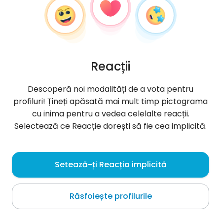
Reacții
Descoperă noi modalități de a vota pentru
profiluri! Țineți apăsată mai mult timp pictograma
cu inima pentru a vedea celelalte reacții.
Selectează ce Reacție dorești să fie cea implicită.
ŁUKASZ
, 43
Setează-ți Reacția implicită
Berlin
Răsfoiește profilurile
Jestem miły rozmowny szukam tej jedynej nie
szukam przygody na chwile. POZNAJMY SIE
POZDRAWIAM ŁUKASZ