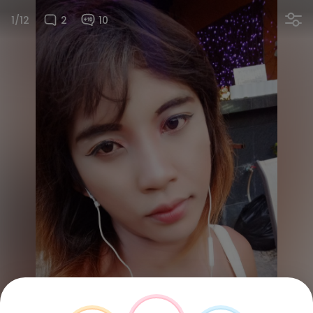
1/12
2
10