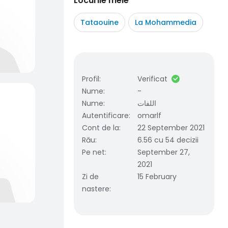
Locurile mele
Tataouine
La Mohammedia
Profil
:
Verificat
Nume
:
-
Nume
:
اللفات
Autentificare
:
omarlf
Cont de la
:
22 September 2021
Rău
:
6.56 cu 54 decizii
Pe net
:
September 27,
2021
Zi de
15 February
nastere
: