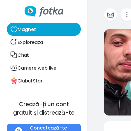
Magnet
0
Explorează
Chat
Camere web live
Clubul Star
Crează-ți un cont
gratuit și distrează-te
Conectează-te