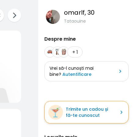
omarlf
, 30
Tataouine
Despre mine
+ 1
Vrei să-l cunoști mai
bine?
Autentificare
Trimite un cadou și
fă-te cunoscut