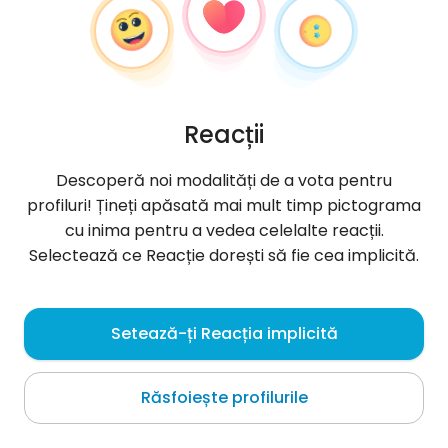
Reacții
Descoperă noi modalități de a vota pentru
profiluri! Țineți apăsată mai mult timp pictograma
cu inima pentru a vedea celelalte reacții.
Selectează ce Reacție dorești să fie cea implicită.
Wiktoria
, 28
Setează-ți Reacția implicită
Nowy Tomyśl
Răsfoiește profilurile
podaruj mi gwiazde