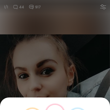
1/1
44
917