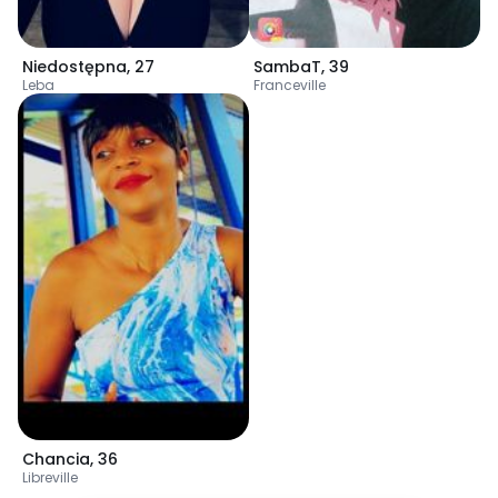
Niedostępna
,
27
SambaT
,
39
Leba
Franceville
Chancia
,
36
Libreville