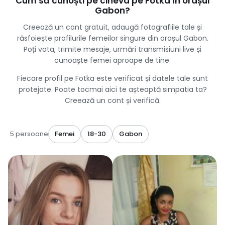
Cum să cunoști pe cineva pe Fotka în orașul
Gabon?
Creează un cont gratuit, adaugă fotografiile tale și
răsfoiește profilurile femeilor singure din orașul Gabon.
Poți vota, trimite mesaje, urmări transmisiuni live și
cunoaște femei aproape de tine.
Fiecare profil pe Fotka este verificat și datele tale sunt
protejate. Poate tocmai aici te așteaptă simpatia ta?
Creează un cont și verifică.
5 persoane
Femei
18-30
Gabon