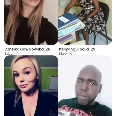
AmelkaKlawikowska
,
26
Kellyanguilodjia
,
29
Leba
Libreville