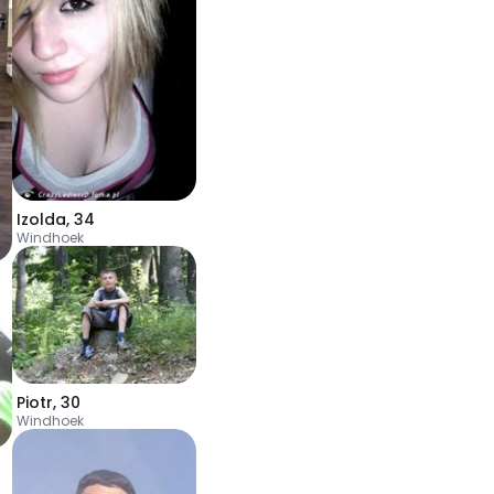
Izolda
,
34
Windhoek
Piotr
,
30
Windhoek