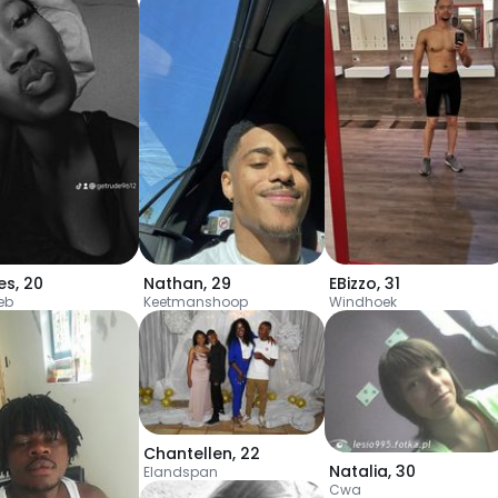
es
,
20
Nathan
,
29
EBizzo
,
31
eb
Keetmanshoop
Windhoek
Chantellen
,
22
Natalia
,
30
Elandspan
Cwa