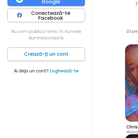
Google
F
Conectează-te
Facebook
Nu vom publica nimic în numele
23 p
dumneavoastră.
Crează-ți un cont
Ai deja un cont?
Loghează-te
Chris
Walvi