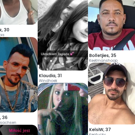
k
,
30
is
Bolletjies
,
35
Keetmanshoop
Klaudia
,
31
Windhoek
,
36
rsachsen
KelsiW
,
37
Kentucky