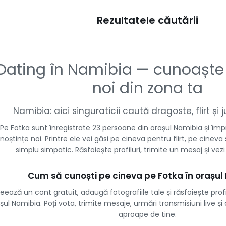
Rezultatele căutării
Dating în Namibia — cunoaște
noi din zona ta
Namibia: aici singuraticii caută dragoste, flirt și
Pe Fotka sunt înregistrate 23 persoane din orașul Namibia și împ
noștințe noi. Printre ele vei găsi pe cineva pentru flirt, pe cineva 
simplu simpatic. Răsfoiește profiluri, trimite un mesaj și vez
Cum să cunoști pe cineva pe Fotka în orașul
eează un cont gratuit, adaugă fotografiile tale și răsfoiește profil
șul Namibia. Poți vota, trimite mesaje, urmări transmisiuni live 
aproape de tine.