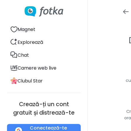
Magnet
Explorează
Chat
Camere web live
Clubul Star
cu
Crează-ți un cont
Cr
gratuit și distrează-te
ora
Conectează-te