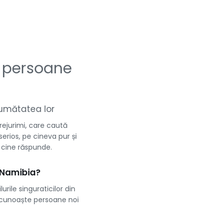
 persoane
 jumătatea lor
rejurimi, care caută
serios, pe cineva pur și
i cine răspunde.
 Namibia?
urile singuraticilor din
și cunoaște persoane noi