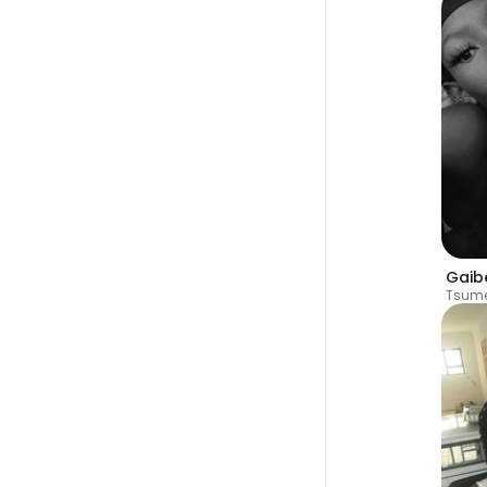
Gaib
Tsum