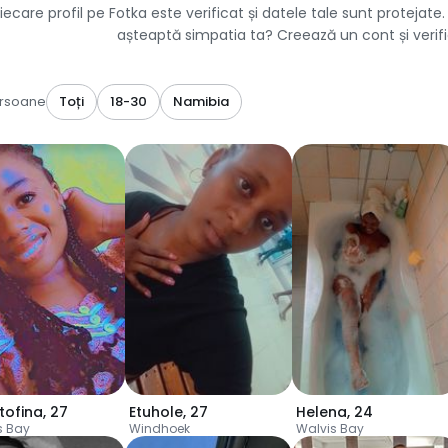
iecare profil pe Fotka este verificat și datele tale sunt protejate
așteaptă simpatia ta? Creează un cont și verifi
ersoane
Toți
18-30
Namibia
tofina
,
27
Etuhole
,
27
Helena
,
24
s Bay
Windhoek
Walvis Bay