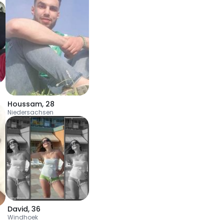
Houssam
,
28
Niedersachsen
David
,
36
Windhoek