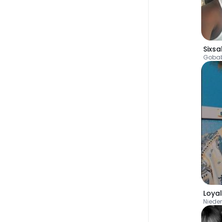
Sixsa
Gobab
Loyal
Niede